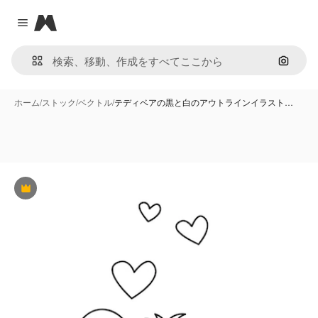
Magnific
Close menu
画像で
ホーム
/
ストック
/
ベクトル
/
テディベアの黒と白のアウトラインイラスト…
Premium