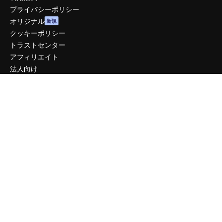
プライバシーポリシー
オリジナル
新規
クッキーポリシー
トラストセンター
アフィリエイト
法人向け
運営
料金
会社概要
Reviews
採用情報
検索トレンド
ブログ
イベント
Slidesgo
コンテンツを販売する
プレスルーム