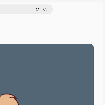
画像で検索
検索