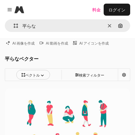
Magnific
料金
ログイン
Close menu
消去
画像で
AI 画像を作成
AI 動画を作成
AI アイコンを作成
平らなベクター
ベクトル
検索フィルター