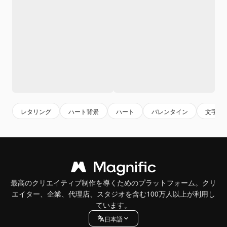
レタリング
ハート背景
ハート
バレンタイン
文字グ
最高のクリエイティブ制作を導くためのプラットフォーム。クリ
エイター、企業、代理店、スタジオを含む100万人以上が利用し
ています。
日本語