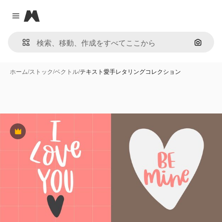
Magnific
Close menu
画像で
ホーム
/
ストック
/
ベクトル
/
テキスト愛手レタリングコレクション
Premium