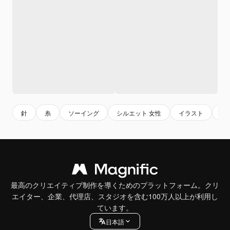
針
糸
ソーイング
シルエット 女性
イラスト
は
最高のクリエイティブ制作を導くためのプラットフォーム。クリ
エイター、企業、代理店、スタジオを含む100万人以上が利用し
ています。
日本語