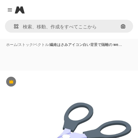
Magnific
Close menu
画像で
ホーム
/
ストック
/
ベクトル
/
繊維はさみアイコン白い背景で隔離の we…
Premium