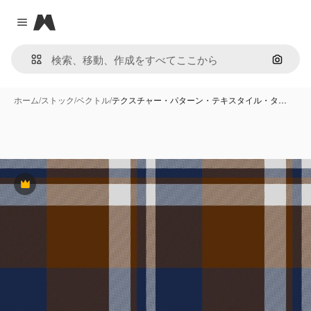
Magnific
Close menu
画像で
ホーム
/
ストック
/
ベクトル
/
テクスチャー・パターン・テキスタイル・タ…
Premium