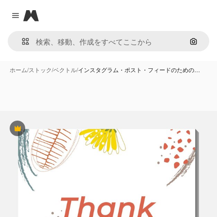
Magnific
Close menu
画像で
ホーム
/
ストック
/
ベクトル
/
インスタグラム・ポスト・フィードのための…
Premium