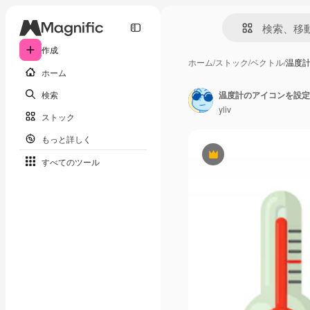
作成
ホーム
/
ストック
/
ベクトル
/
温度
ホーム
検索
温度計のアイコンを設定
yliv
ストック
もっと詳しく
Premium
すべてのツール