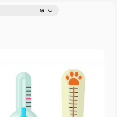
画像で検索
検索