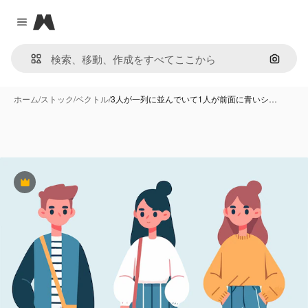
Magnific
Close menu
画像で
ホーム
/
ストック
/
ベクトル
/
3人が一列に並んでいて1人が前面に青いシ…
Premium