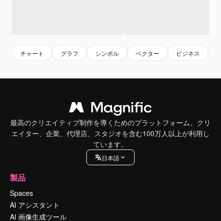
チャート
グラフ
シンボル
ベクター
ビジネス
f
最高のクリエイティブ制作を導くためのプラットフォーム。クリ
エイター、企業、代理店、スタジオを含む100万人以上が利用し
ています。
日本語
製品
Spaces
AI アシスタント
AI 画像生成ツール