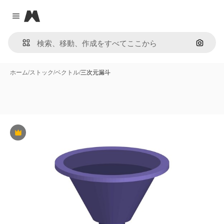
Magnific
Close menu
画像で
ホーム
/
ストック
/
ベクトル
/
三次元漏斗
Premium