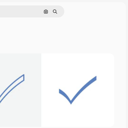
画像で検索
検索