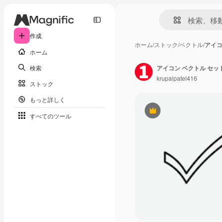
作成
ホーム
/
ストック
/
ベクトル
/
アイコ
ホーム
検索
アイコン ベクトル セッ
krupalpatel416
ストック
もっと詳しく
Premium
すべてのツール