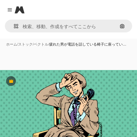
Magnific
Close menu
画像で
ホーム
/
ストック
/
ベクトル
/
疲れた男が電話を話している椅子に座ってい…
Premium