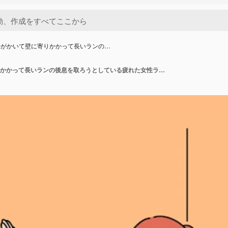
汗がかいて壁に寄りかかって長いランの…
顔に汗がかいて壁に寄りかかって長いランの後息を取ろうとしている疲れた女性ランナー 運動後の過度の疲労のため,若い女子ランナーがトレーナーの助けを必要としています.