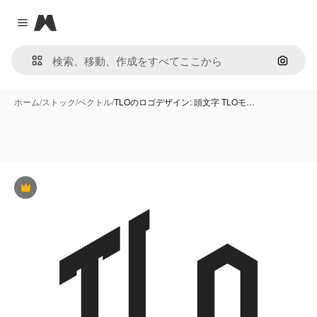
Magnific
Close menu
画像で
ホーム
/
ストック
/
ベクトル
/
TLOのロゴデザイン: 頭文字 TLOモ…
Premium