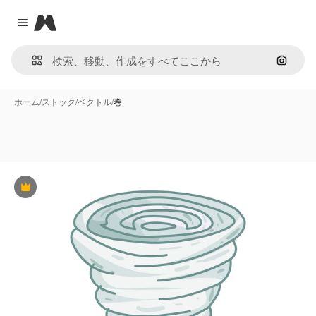
Magnific
Close menu
画像で
ホーム
/
ストック
/
ベクトル
/
巻
Premium