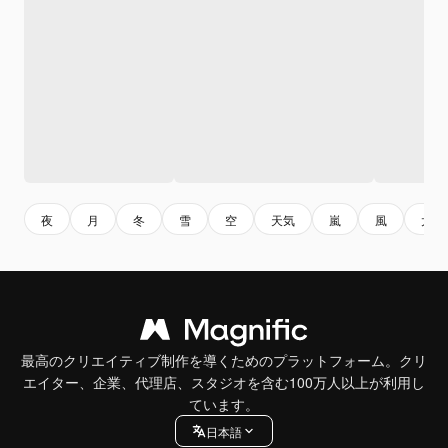
夜
月
冬
雪
空
天気
嵐
風
太陽
最高のクリエイティブ制作を導くためのプラットフォーム。クリ
エイター、企業、代理店、スタジオを含む100万人以上が利用し
ています。
日本語