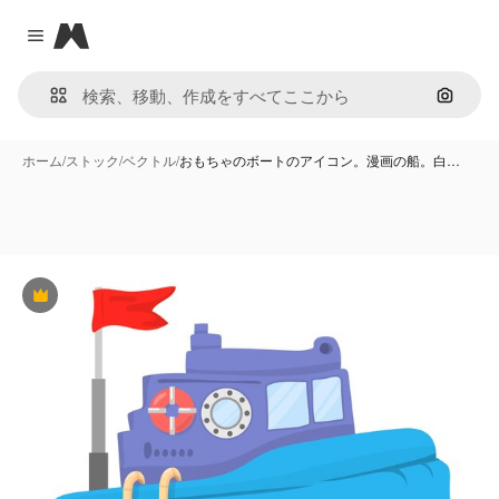
Magnific
Close menu
画像で
ホーム
/
ストック
/
ベクトル
/
おもちゃのボートのアイコン。漫画の船。白…
Premium