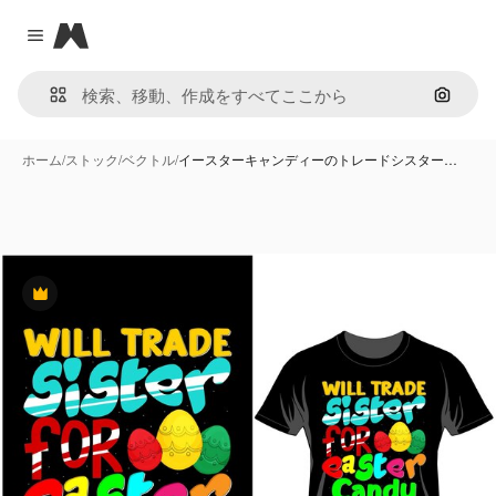
Magnific
Close menu
画像で
ホーム
/
ストック
/
ベクトル
/
イースターキャンディーのトレードシスター…
Premium