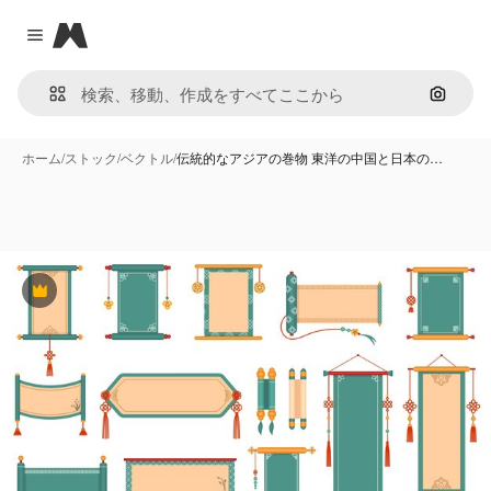
Magnific
Close menu
画像で
ホーム
/
ストック
/
ベクトル
/
伝統的なアジアの巻物 東洋の中国と日本の…
Premium