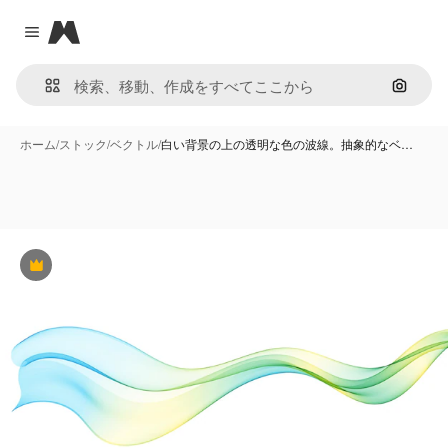
Magnific
Close menu
画像で
ホーム
/
ストック
/
ベクトル
/
白い背景の上の透明な色の波線。抽象的なベ…
Premium