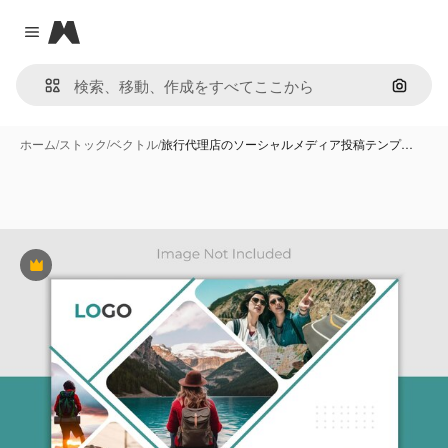
Magnific
Close menu
画像で
ホーム
/
ストック
/
ベクトル
/
旅行代理店のソーシャルメディア投稿テンプ…
Premium