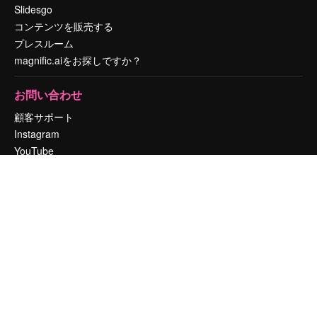
Slidesgo
コンテンツを販売する
プレスルーム
magnific.aiをお探しですか？
お問い合わせ
顧客サポート
Instagram
YouTube
LinkedIn
TikTok
Discord
X
Reddit
Copyright © 2010-
2026
Freepik Company S.L.U.
無断複写・転載を禁じま
す
.