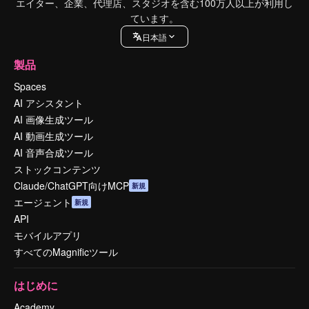
エイター、企業、代理店、スタジオを含む100万人以上が利用し
ています。
日本語
製品
Spaces
AI アシスタント
AI 画像生成ツール
AI 動画生成ツール
AI 音声合成ツール
ストックコンテンツ
Claude/ChatGPT向けMCP
新規
エージェント
新規
API
モバイルアプリ
すべてのMagnificツール
はじめに
Academy