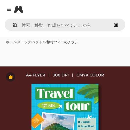
Magnific
Close menu
画像で
ホーム
/
ストック
/
ベクトル
/
旅行ツアーのチラシ
Premium