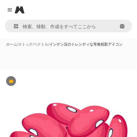
Magnific
Close menu
画像で
ホーム
/
ストック
/
ベクトル
/
インゲン豆のトレンディな等角投影アイコン
Premium