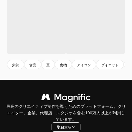
栄養
食品
豆
食物
アイコン
ダイエット
f
最高のクリエイティブ制作を導くためのプラットフォーム。クリ
エイター、企業、代理店、スタジオを含む100万人以上が利用し
ています。
日本語