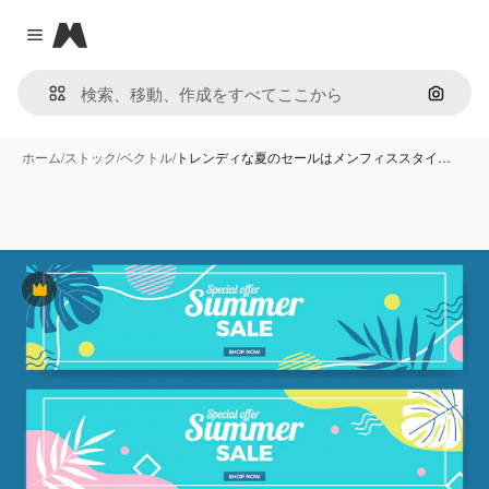
Magnific
Close menu
画像で
ホーム
/
ストック
/
ベクトル
/
トレンディな夏のセールはメンフィススタイ…
Premium