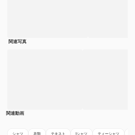
関連写真
関連動画
Premium
Premium
AIによって生成されました。
Premium
Premium
シャツ
衣類
テキスト
tシャツ
ティーシャツ
タ