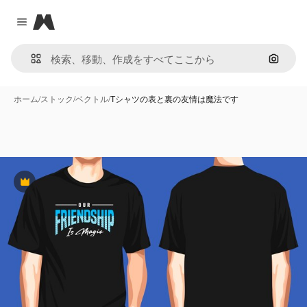
Magnific
Close menu
画像で
ホーム
/
ストック
/
ベクトル
/
Tシャツの表と裏の友情は魔法です
Premium