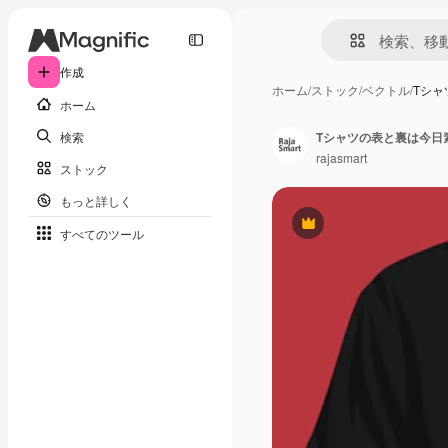
作成
ホーム
/
ストック
/
ベクトル
/
Tシ
ホーム
検索
Tシャツの表と裏は今日
rajasmart
ストック
もっと詳しく
Premium
すべてのツール