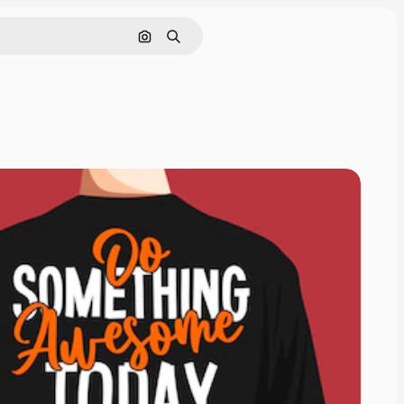
画像で検索
検索