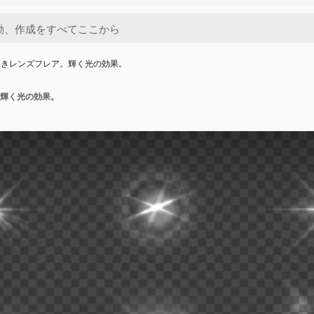
めきレンズフレア。輝く光の効果。
輝く光の効果。