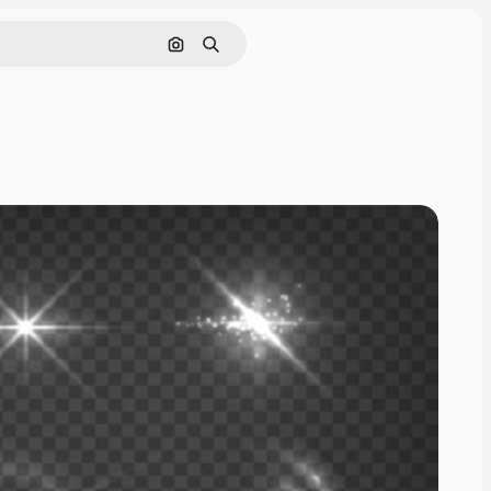
画像で検索
検索