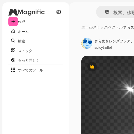
作成
ホーム
/
ストック
/
ベクトル
/
きら
ホーム
検索
きらめきレンズフレア。
spicytruffel
ストック
もっと詳しく
Premium
すべてのツール