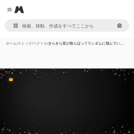
Magnific
Close menu
画像で
ホーム
/
ストック
/
ベクトル
/
きらきら星が散らばってランダムに飛んでい…
Premium