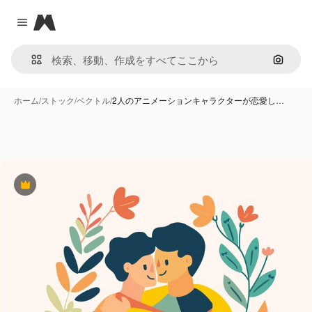
Magnific
Close menu
画像で
ホーム
/
ストック
/
ベクトル
/
2人のアニメーションキャラクターが恋愛し…
Premium