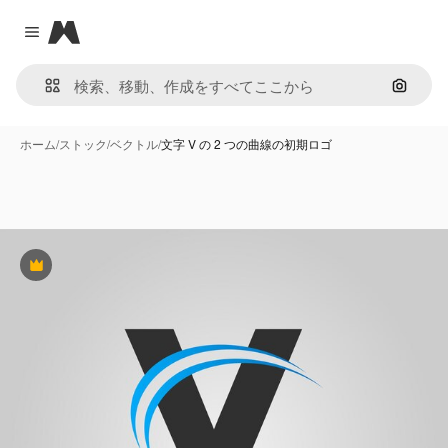
Magnific
Close menu
画像で
ホーム
/
ストック
/
ベクトル
/
文字 V の 2 つの曲線の初期ロゴ
Premium