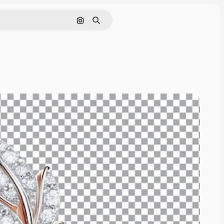
画像で検索
検索