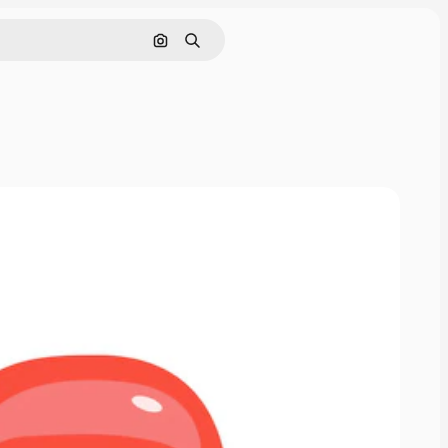
画像で検索
検索