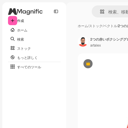
作成
ホーム
/
ストック
/
ベクトル
/
2つ
ホーム
検索
2つの赤いボクシンググ
artalex
ストック
もっと詳しく
Premium
すべてのツール