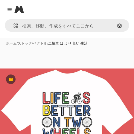
Magnific
Close menu
画像で
ホーム
/
ストック
/
ベクトル
/
二輪車 は より 良い 生活
Premium