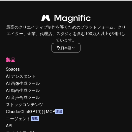
最高のクリエイティブ制作を導くためのプラットフォーム。クリ
エイター、企業、代理店、スタジオを含む100万人以上が利用し
ています。
日本語
製品
Spaces
AI アシスタント
AI 画像生成ツール
AI 動画生成ツール
AI 音声合成ツール
ストックコンテンツ
Claude/ChatGPT向けMCP
新規
エージェント
新規
API