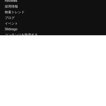
Reviews
採用情報
検索トレンド
ブログ
イベント
Slidesgo
コンテンツを販売する
プレスルーム
magnific.aiをお探しですか？
お問い合わせ
顧客サポート
Instagram
YouTube
LinkedIn
TikTok
Discord
X
Reddit