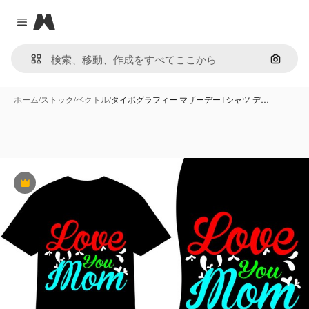
Magnific
Close menu
画像で
ホーム
/
ストック
/
ベクトル
/
タイポグラフィー マザーデーTシャツ デ…
Premium