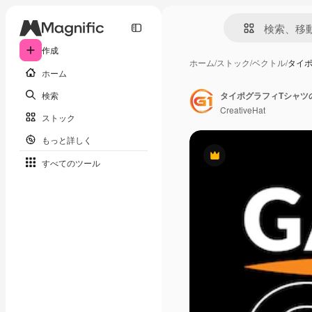
作成
ホーム
/
ストック
/
ベクトル
/
タイ
ホーム
検索
タイポグラフィTシャツ
CreativeHat
ストック
もっと詳しく
Premium
すべてのツール