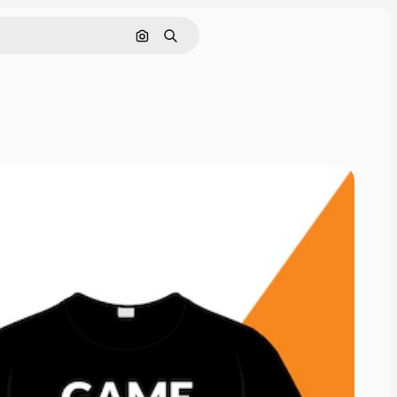
画像で検索
検索