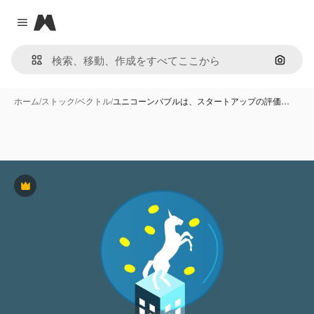
Magnific
Close menu
画像で
ホーム
/
ストック
/
ベクトル
/
ユニコーンバブルは、スタートアップの評価…
Premium