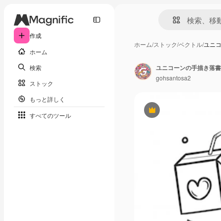
作成
ホーム
/
ストック
/
ベクトル
/
ユニ
ホーム
検索
ユニコーンの手描き落書
gohsantosa2
ストック
もっと詳しく
Premium
すべてのツール