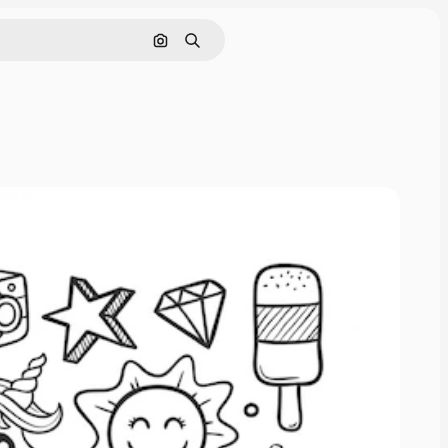
画像で検索
検索