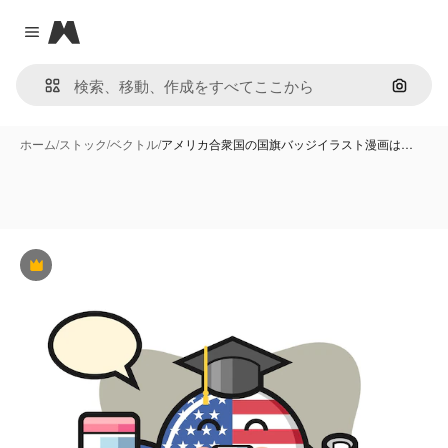
Magnific
Close menu
画像で
ホーム
/
ストック
/
ベクトル
/
アメリカ合衆国の国旗バッジイラスト漫画は…
Premium