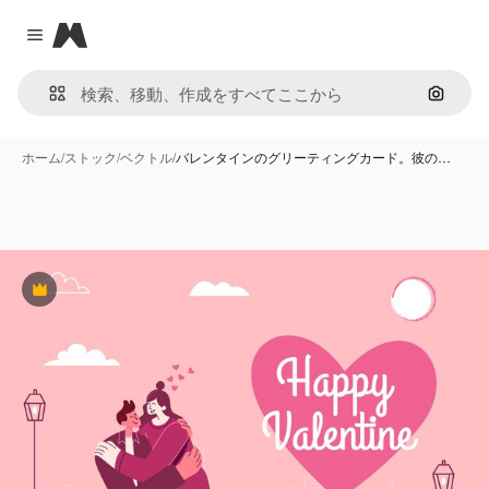
Magnific
Close menu
画像で
ホーム
/
ストック
/
ベクトル
/
バレンタインのグリーティングカード。彼の…
Premium