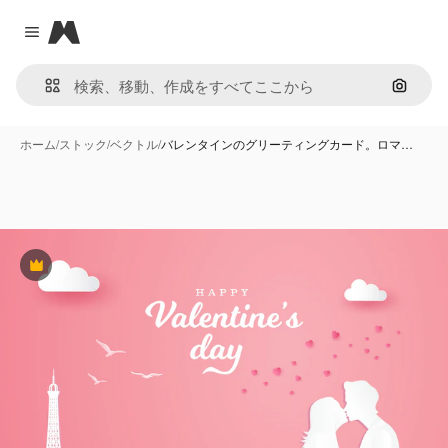
Magnific
Close menu
画像で
ホーム
/
ストック
/
ベクトル
/
バレンタインのグリーティングカード。ロマ…
Premium