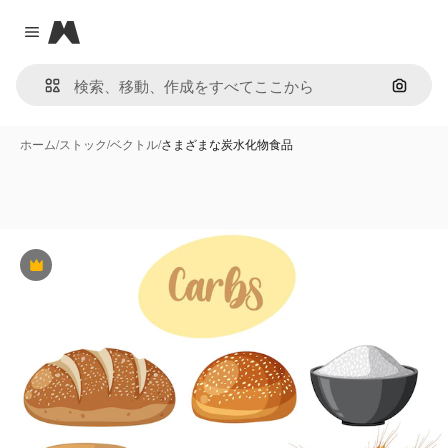
Magnific
Close menu
画像で
ホーム
/
ストック
/
ベクトル
/
さまざまな炭水化物食品
Premium