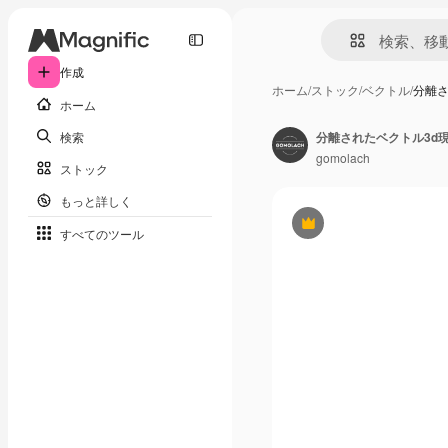
作成
ホーム
/
ストック
/
ベクトル
/
分離さ
ホーム
検索
分離されたベクトル3d
gomolach
ストック
もっと詳しく
Premium
すべてのツール