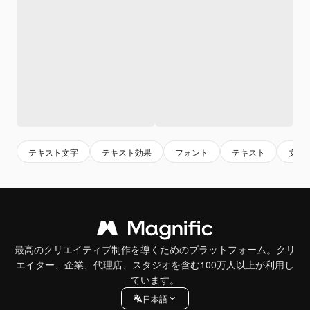
テキスト文字
テキスト効果
フォント
テキスト
文字
最高のクリエイティブ制作を導くためのプラットフォーム。クリ
エイター、企業、代理店、スタジオを含む100万人以上が利用し
ています。
日本語