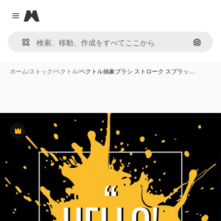
Magnific
Close menu
画像で
ホーム
/
ストック
/
ベクトル
/
ベクトル抽象ブラシ ストローク スプラッ…
Premium