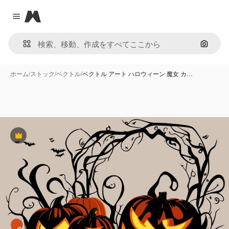
Magnific
Close menu
画像で
ホーム
/
ストック
/
ベクトル
/
ベクトル アート ハロウィーン 魔女 カ…
Premium