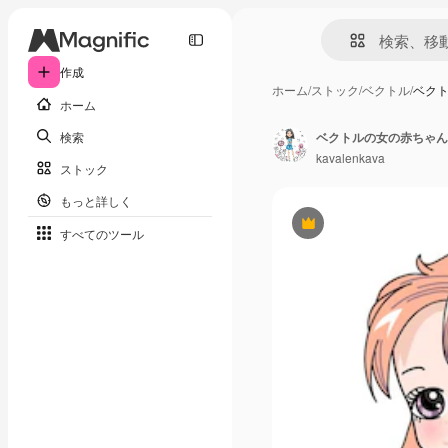
作成
ホーム
/
ストック
/
ベクトル
/
ベク
ホーム
検索
ベクトルの女の赤ちゃん
kavalenkava
ストック
もっと詳しく
Premium
すべてのツール