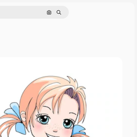
画像で検索
検索