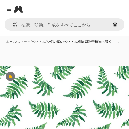
Magnific
Close menu
画像で
ホーム
/
ストック
/
ベクトル
/
シダの葉のベクトル植物図熱帯植物の孤立し…
Premium