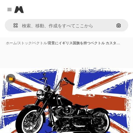
Magnific
Close menu
画像で
ホーム
/
ストック
/
ベクトル
/
背景にイギリス国旗を持つベクトル カスタ…
Premium