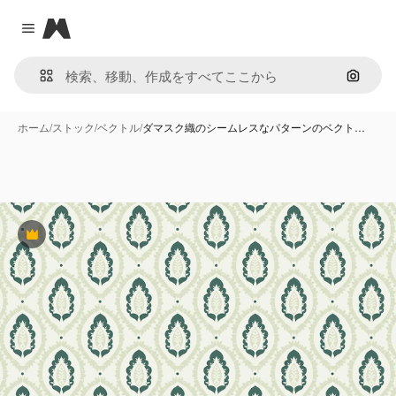
Magnific
Close menu
画像で
ホーム
/
ストック
/
ベクトル
/
ダマスク織のシームレスなパターンのベクト…
Premium