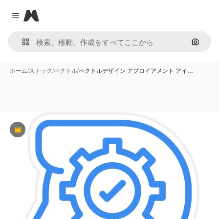
Magnific
Close menu
画像で
ホーム
/
ストック
/
ベクトル
/
ベクトルデザイン アプロイアメント アイ…
Premium