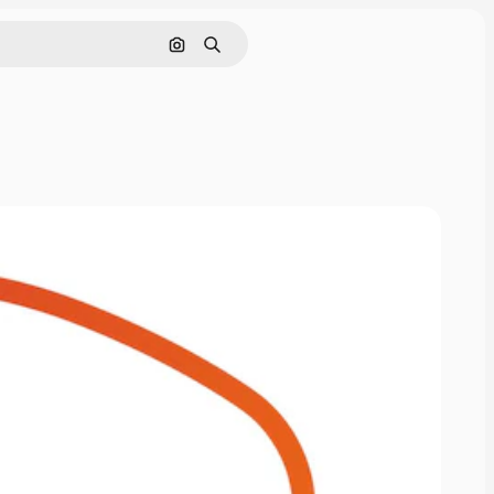
画像で検索
検索