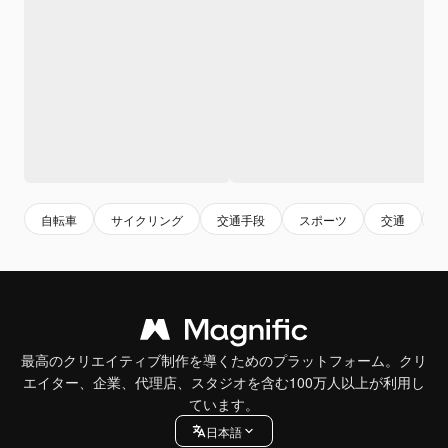
自転車
サイクリング
交通手段
スポーツ
交通
s
最高のクリエイティブ制作を導くためのプラットフォーム。クリ
エイター、企業、代理店、スタジオを含む100万人以上が利用し
ています。
日本語