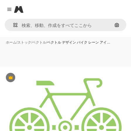
Magnific
Close menu
画像で
ホーム
/
ストック
/
ベクトル
/
ベクトル デザイン バイク レーン アイ…
Premium